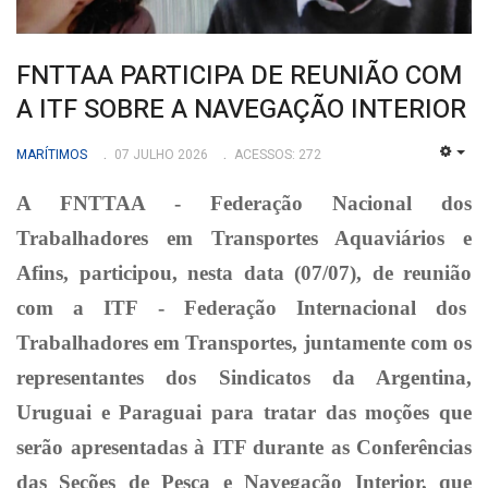
FNTTAA PARTICIPA DE REUNIÃO COM
A ITF SOBRE A NAVEGAÇÃO INTERIOR
MARÍTIMOS
07 JULHO 2026
ACESSOS: 272
EMP
A FNTTAA - Federação Nacional dos
Trabalhadores em Transportes Aquaviários e
Afins, participou, nesta data (07/07), de reunião
com a ITF - Federação Internacional dos
Trabalhadores em Transportes, juntamente com os
representantes dos Sindicatos da Argentina,
Uruguai e Paraguai para tratar das moções que
serão apresentadas à ITF durante as Conferências
das Seções de Pesca e Navegação Interior, que